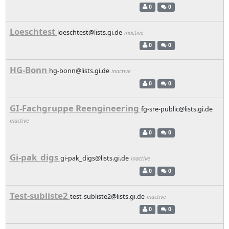
0
0
Loeschtest
loeschtest@lists.gi.de
inactive
0
0
HG-Bonn
hg-bonn@lists.gi.de
inactive
0
0
GI-Fachgruppe Reengineering
fg-sre-public@lists.gi.de
inactive
0
0
Gi-pak_digs
gi-pak_digs@lists.gi.de
inactive
0
0
Test-subliste2
test-subliste2@lists.gi.de
inactive
0
0