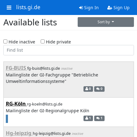
lists.gi.de
Sign In
Sign Up
Available lists
Sort by
Hide inactive
Hide private
FG-BUIS
fg-buis@lists.gi.de
inactive
Mailingliste der GI-Fachgruppe "Betriebliche
Umweltinformationssysteme"
0
0
RG-Köln
rg-koeln@lists.gi.de
Mailingliste der GI-Regionalgruppe Köln
1
1
Hg-leipzig
hg-leipzig@lists.gi.de
inactive