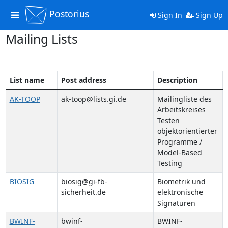
Postorius
Toggle
Sign In
Sign Up
navigation
Mailing Lists
List name
Post address
Description
AK-TOOP
ak-toop@lists.gi.de
Mailingliste des
Arbeitskreises
Testen
objektorientierter
Programme /
Model-Based
Testing
BIOSIG
biosig@gi-fb-
Biometrik und
sicherheit.de
elektronische
Signaturen
BWINF-
bwinf-
BWINF-